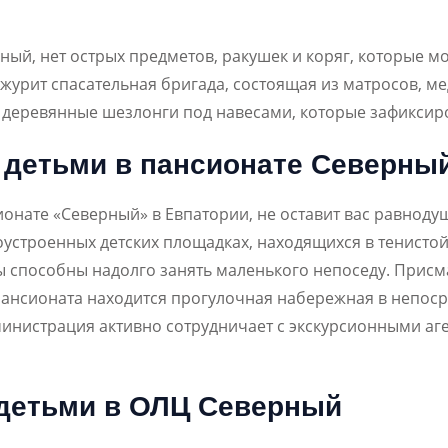
ый, нет острых предметов, ракушек и коряг, которые мо
журит спасательная бригада, состоящая из матросов, м
я деревянные шезлонги под навесами, которые зафикси
с детьми в пансионате Северны
ионате «Северный» в Евпатории, не оставит вас равноду
гоустроенных детских площадках, находящихся в тенистой
ы способны надолго занять маленького непоседу. Присма
 пансионата находится прогулочная набережная в непоср
инистрация активно сотрудничает с экскурсионными аге
детьми в ОЛЦ Северный